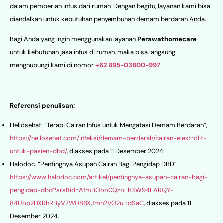
dalam pemberian infus dari rumah. Dengan begitu, layanan kami bisa
diandalkan untuk kebutuhan penyembuhan demam berdarah Anda.
Bagi Anda yang ingin menggunakan layanan
Perawathomecare
untuk kebutuhan jasa infus di rumah, maka bisa langsung
menghubungi kami di nomor
+62 895-03800-997
.
Referensi penulisan:
Hellosehat. “Terapi Cairan Infus untuk Mengatasi Demam Berdarah”,
https://hellosehat.com/infeksi/demam-berdarah/cairan-elektrolit-
untuk-pasien-dbd/
, diakses pada 11 Desember 2024.
Halodoc. “Pentingnya Asupan Cairan Bagi Pengidap DBD”
https://www.halodoc.com/artikel/pentingnya-asupan-cairan-bagi-
pengidap-dbd?srsltid=AfmBOooCQzoLh3W94LARQY-
84Uop2DXRhRByV7W086XJmh2VO2uHdSaC
, diakses pada 11
Desember 2024.