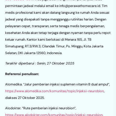
permintaan jadwal melalui email ke
info@perawathomecare.id
. Tim
medis profesional kami akan datang langsung ke rumah Anda sesuai
jadwal yang disepakati tanpa mengganggu rutinitas harian. Dengan
pelayanan cepat, transparan, serta tenaga medis berpengalaman,
kesehatan Anda akan tetap terjaga dengan nyaman tanpa perlu repot
keluar rumah. Kantor kami berlokasi di Menara 165, Jl. TB
Simatupang, RT.3/RW.3, Cilandak Timur, Ps. Minggu, Kota Jakarta
Selatan, DKI Jakarta 12560, Indonesia.
Terakhir diperbarui : Senin, 27 Oktober 2025
Referensi penulisan:
Alomedika. “Jalur pemberian injeksi suplemen vitamin B dual ampul“,
https://www.alomedika.com/komunitas/topic/injeksi-neurobion
,
diakses 27 Oktober 2025.
Alodokter. “Rute pemberian injeksi neurobion“,
https://www.alodokter.com/komunitas/topic/injeksi-neurobion
,