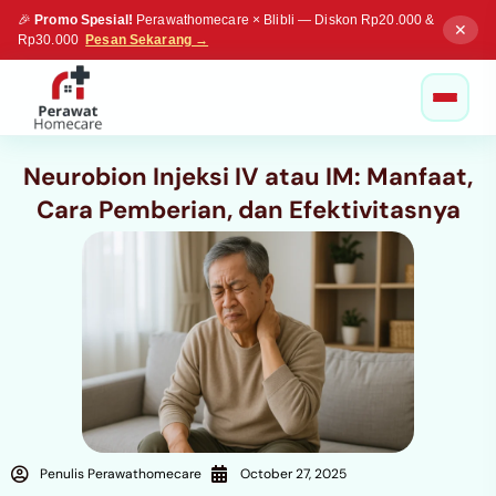
🎉
Promo Spesial!
Perawathomecare × Blibli — Diskon Rp20.000 &
✕
Rp30.000
Pesan Sekarang →
Neurobion Injeksi IV atau IM: Manfaat,
Cara Pemberian, dan Efektivitasnya
Penulis Perawathomecare
October 27, 2025