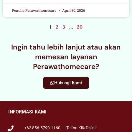
Penulis Perawathomecare
April 30, 2026
1
2
3
…
20
Ingin tahu lebih lanjut atau akan
memesan layanan
Perawathomecare?
Hubungi Kami
INFORMASI KAMI
+62 856-5790-1160
| Telfon Klik Disini