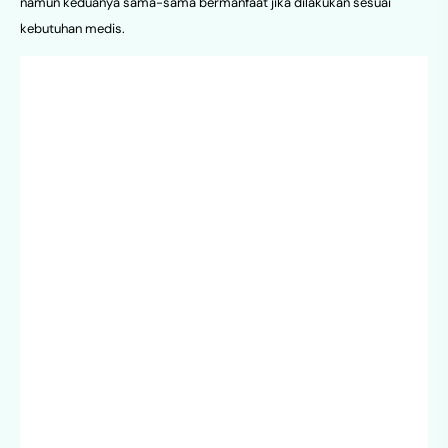
namun keduanya sama-sama bermanfaat jika dilakukan sesuai
kebutuhan medis.