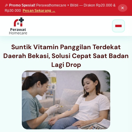
🎉
Promo Spesial!
Perawathomecare × Blibli — Diskon Rp20.000 &
✕
Rp30.000
Pesan Sekarang →
Suntik Vitamin Panggilan Terdekat
Daerah Bekasi, Solusi Cepat Saat Badan
Lagi Drop