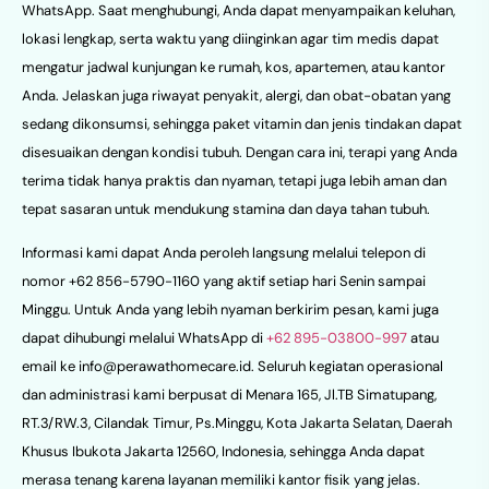
WhatsApp. Saat menghubungi, Anda dapat menyampaikan keluhan,
lokasi lengkap, serta waktu yang diinginkan agar tim medis dapat
mengatur jadwal kunjungan ke rumah, kos, apartemen, atau kantor
Anda. Jelaskan juga riwayat penyakit, alergi, dan obat-obatan yang
sedang dikonsumsi, sehingga paket vitamin dan jenis tindakan dapat
disesuaikan dengan kondisi tubuh. Dengan cara ini, terapi yang Anda
terima tidak hanya praktis dan nyaman, tetapi juga lebih aman dan
tepat sasaran untuk mendukung stamina dan daya tahan tubuh.
Informasi kami dapat Anda peroleh langsung melalui telepon di
nomor +62 856-5790-1160 yang aktif setiap hari Senin sampai
Minggu. Untuk Anda yang lebih nyaman berkirim pesan, kami juga
dapat dihubungi melalui WhatsApp di
+62 895-03800-997
atau
email ke
info@perawathomecare.id
. Seluruh kegiatan operasional
dan administrasi kami berpusat di Menara 165, Jl.TB Simatupang,
RT.3/RW.3, Cilandak Timur, Ps.Minggu, Kota Jakarta Selatan, Daerah
Khusus Ibukota Jakarta 12560, Indonesia, sehingga Anda dapat
merasa tenang karena layanan memiliki kantor fisik yang jelas.