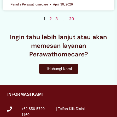
Penulis Perawathomecare
April 30, 2026
1
2
3
…
20
Ingin tahu lebih lanjut atau akan
memesan layanan
Perawathomecare?
Hubungi Kami
INFORMASI KAMI
+62 856-5790-
| Telfon Klik Disini
1160