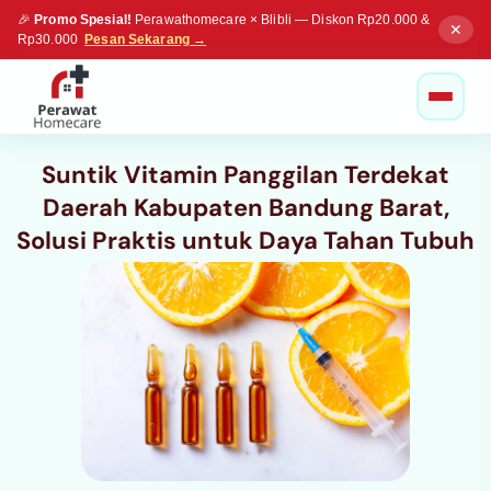
🎉
Promo Spesial!
Perawathomecare × Blibli — Diskon Rp20.000 &
✕
Rp30.000
Pesan Sekarang →
Suntik Vitamin Panggilan Terdekat
Daerah Kabupaten Bandung Barat,
Solusi Praktis untuk Daya Tahan Tubuh