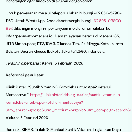
penerangan agar tindakan dilakukan dengan aman.
Untuk pemesanan melalui telepon, silakan hubungi +62 856-5790-
1160. Untuk WhatsApp, Anda dapat menghubungi
+62 895-03800-
997
. Jika ingin mengirim pertanyaan melalui email, silakan ke
info@perawathomecare.id
. Alamat layanan berada di Menara 165,
Jl.TB Simatupang, RT.3/RW.3, Cilandak Tim., Ps.Minggu, Kota Jakarta
Selatan, Daerah Khusus Ibukota Jakarta 12560, Indonesia.
Terakhir diperbarui : Kamis, 5 Februari 2026
Referensi penulisan:
Klinik Pintar. “Suntik Vitamin B Kompleks untuk Apa? Ketahui
Manfaatnya!“,
https://klinikpintar.id/blog-pasien/suntik-vitamin-b-
kompleks-untuk-apa-ketahui-manfaatnya?
utm_source=google&utm_medium=organic&utm_campaign=search&
diakses 5 Februari 2026.
Jurnal STKIPMB. “Inilah 18 Manfaat Suntik Vitamin, Tingkatkan Daya