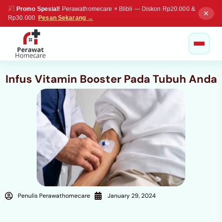
Promo Spesial!
Perawathomecare × Blibli — Diskon Rp20.000 &
✕
Rp30.000
Pesan Sekarang →
Infus Vitamin Booster Pada Tubuh Anda
Penulis Perawathomecare
January 29, 2024