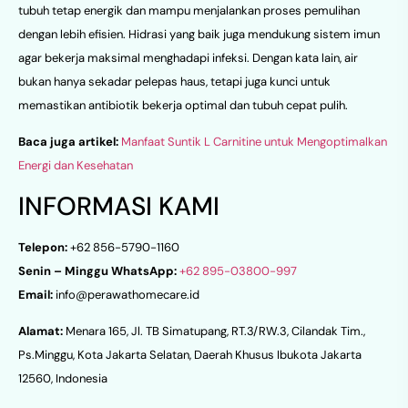
tubuh tetap energik dan mampu menjalankan proses pemulihan
dengan lebih efisien. Hidrasi yang baik juga mendukung sistem imun
agar bekerja maksimal menghadapi infeksi. Dengan kata lain, air
bukan hanya sekadar pelepas haus, tetapi juga kunci untuk
memastikan antibiotik bekerja optimal dan tubuh cepat pulih.
Baca juga artikel:
Manfaat Suntik L Carnitine untuk Mengoptimalkan
Energi dan Kesehatan
INFORMASI KAMI
Telepon:
+62 856-5790-1160
Senin – Minggu WhatsApp:
+62 895-03800-997
Email:
info@perawathomecare.id
Alamat:
Menara 165, Jl. TB Simatupang, RT.3/RW.3, Cilandak Tim.,
Ps.Minggu, Kota Jakarta Selatan, Daerah Khusus Ibukota Jakarta
12560, Indonesia