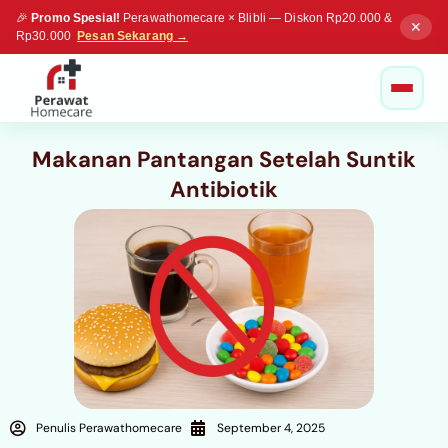
🎉
Promo Spesial!
Perawathomecare × Blibli — Diskon Rp20.000 &
✕
Rp30.000
Pesan Sekarang →
Makanan Pantangan Setelah Suntik
Antibiotik
Penulis Perawathomecare
September 4, 2025