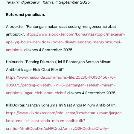
Terakhir diperbarui : Kamis, 4 September 2025
Referensi penulisan:
Alodokter. “Pantangan makan saat sedang mengonsumsi obat
antibiotik“,
https://www.alodokter.com/komunitas/topic/makanan-
apa-yg-boleh-dan-tidak-boleh-disaat-sedang-mengkonsumsi-
antibiotik
, diakses 4 September 2025.
Haibunda. “Penting Diketahui, Ini 6 Pantangan Setelah Minum
Antibiotik agar Efek Obat Efektif“,
https://www.haibunda.com/moms-life/20230410130456-76-
302075/penting-diketahui-ini-6-pantangan-setelah-minum-
antibiotik-agar-efek-obat-efektif
, diakses 4 September 2025.
KlikDokter. “Jangan Konsumsi Ini Saat Anda Minum Antibiotik“,
https://www.klikdokter.com/info-sehat/kesehatan-umum/jangan-
konsumsi-ini-saat-anda-minum-antibiotik?
srsltid=AfmBOopDmAaNPQnzJAmInrzQ2H0cGuulQ1w4y-