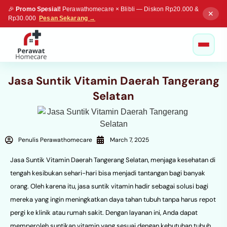
🎉
Promo Spesial!
Perawathomecare × Blibli — Diskon Rp20.000 &
✕
Rp30.000
Pesan Sekarang →
Jasa Suntik Vitamin Daerah Tangerang
Selatan
Penulis Perawathomecare
March 7, 2025
Jasa Suntik Vitamin Daerah Tangerang Selatan, menjaga kesehatan di
tengah kesibukan sehari-hari bisa menjadi tantangan bagi banyak
orang. Oleh karena itu, jasa suntik vitamin hadir sebagai solusi bagi
mereka yang ingin meningkatkan daya tahan tubuh tanpa harus repot
pergi ke klinik atau rumah sakit. Dengan layanan ini, Anda dapat
memperoleh suntikan vitamin yang sesuai dengan kebutuhan tubuh,