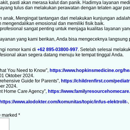
it, pasti akan merasa kalut dan panik. Hadirnya layanan medi
yang tulus dan melakukan perawatan dengan telaten agar pas
n anak, Mengingat tantangan dari melakukan kunjungan adalah
m mengendalikan emosional dan memiliki fisik baik.
 profesional sangat penting untuk menjaga kualitas layanan yan
ayanan yang kami berikan, Anda bisa mengeceknya langsung 
ngi nomor kami di
+62 895-03800-997
. Setelah selesai melak
ofesional akan segera datang menuju ke tempat tinggal Anda.
hat You Need to Know”,
https://www.hopkinsmedicine.org/hea
01 Oktober 2024.
rehensive Guide for Parents”,
https://childrenfirst.com/pediat
ber 2024.
ght Home Care Agency”,
https://www.familyresourcehomecare
https://www.alodokter.com/komunitas/topic/infus-elektrolit-
,
re marked
*