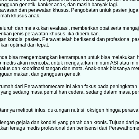
gangguan genetik, kanker anak, dan masih banyak lagi.
gawasan dan perawatan khusus. Pengobatan untuk pasien ju
rumah khusus anak.
luruh dan melakukan evaluasi, memberikan obat serta mengaj
kan jenis perawatan khusus jika diperlukan.
an kondisi pasien. Perawat telah berlisensi dan profesional p
kan optimal dan tepat.
 Anda bisa mengembangkan kemampuan untuk bisa melakukan h
aga medis akan mencoba untuk mengajarkan minum ASI atau min
ik halus dan koordinasi tangan dan mata. Anak-anak biasanya m
angguan makan, dan gangguan genetik.
i rumah dari Perawathomecare ini akan fokus pada peningkatan 
ak yang sedang masa pemulihan cedera, sedang dalam masa pem
annya meliputi infus, dukungan nutrisi, oksigen hingga perawata
dengan gejala dan kondisi yang parah dan kronis. Tujuan dari 
kan tenaga medis profesional dan berlisensi dari Perawathome