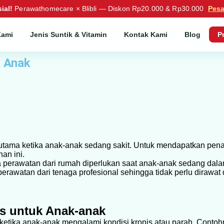
ial!
Perawathomecare × Blibli — Diskon Rp20.000 & Rp30.000
Pes
Kami
Jenis Suntik & Vitamin
Kontak Kami
Blog
P
k Anak
utama ketika anak-anak sedang sakit. Untuk mendapatkan pen
an ini.
 perawatan dari rumah diperlukan saat anak-anak sedang dala
watan dari tenaga profesional sehingga tidak perlu dirawat 
s untuk Anak-anak
etika anak-anak mengalami kondisi kronis atau parah. Contohn