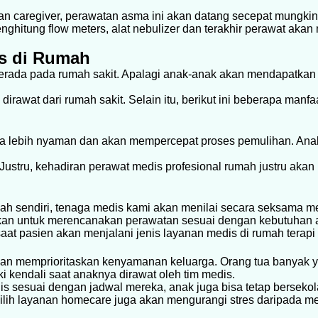
n caregiver, perawatan asma ini akan datang secepat mungki
ghitung flow meters, alat nebulizer dan terakhir perawat ak
s di Rumah
berada pada rumah sakit. Apalagi anak-anak akan mendapatka
 dirawat dari rumah sakit. Selain itu, berikut ini beberapa man
a lebih nyaman dan akan mempercepat proses pemulihan. Anak
Justru, kehadiran perawat medis profesional rumah justru aka
mah sendiri, tenaga medis kami akan menilai secara seksama me
nakan untuk merencanakan perawatan sesuai dengan kebutuhan 
t pasien akan menjalani jenis layanan medis di rumah terapi o
kan memprioritaskan kenyamanan keluarga. Orang tua banyak 
 kendali saat anaknya dirawat oleh tim medis.
is sesuai dengan jadwal mereka, anak juga bisa tetap bersek
ih layanan homecare juga akan mengurangi stres daripada m