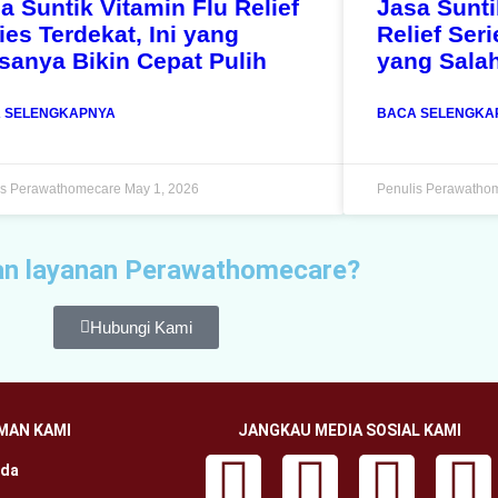
a Suntik Vitamin Flu Relief
Jasa Sunt
ies Terdekat, Ini yang
Relief Ser
sanya Bikin Cepat Pulih
yang Sala
 SELENGKAPNYA
BACA SELENGKA
is Perawathomecare
May 1, 2026
Penulis Perawatho
esan layanan Perawathomecare?
Hubungi Kami
MAN KAMI
JANGKAU MEDIA SOSIAL KAMI
nda