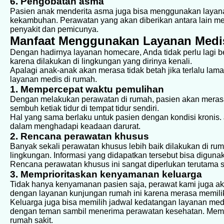
6. Pengobatan asma
Pasien anak menderita asma juga bisa menggunakan layana
kekambuhan. Perawatan yang akan diberikan antara lain men
penyakit dan pemicunya.
Manfaat Menggunakan Layanan Medi
Dengan hadirnya layanan homecare, Anda tidak perlu lagi 
karena dilakukan di lingkungan yang dirinya kenali.
Apalagi anak-anak akan merasa tidak betah jika terlalu lama
layanan medis di rumah.
1. Mempercepat waktu pemulihan
Dengan melakukan perawatan di rumah, pasien akan meras
sembuh ketiak tidur di tempat tidur sendiri.
Hal yang sama berlaku untuk pasien dengan kondisi kronis. 
dalam menghadapi keadaan darurat.
2. Rencana perawatan khusus
Banyak sekali perawatan khusus lebih baik dilakukan di ru
lingkungan. Informasi yang didapatkan tersebut bisa digu
Rencana perawatan khusus ini sangat diperlukan terutama saa
3. Memprioritaskan kenyamanan keluarga
Tidak hanya kenyamanan pasien saja, perawat kami juga a
dengan layanan kunjungan rumah ini karena merasa memiliki
Keluarga juga bisa memilih jadwal kedatangan layanan med
dengan teman sambil menerima perawatan kesehatan. Memil
rumah sakit.