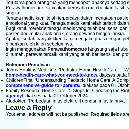
Terutama pada orang tua yang mendapati anaknya sedang sak
Perawathomecare, kami akan berusaha memberikan kasih sa
singkat.
Tenaga medis kami telah terpercaya dalam mengasuh pasie
emosional yang kuat. Tenaga medis kami telah terlatih dala
Bagi kami, merekrut tenaga medis yang telah berlisensi dan
pasien dari mulai anak-anak, orang dewasa hingga lansia.
Apalagi sudah banyak klien kami mengaku puas dengan pel
diberikan oleh klien sebelumnya.
Ingin menggunakan
Perawathomecare
langsung saja hubu
di rumah, perawat terbaik kami yang telah berlisensi dan pr
Referensi Penulisan:
Johns Hopkins Medicine. “Pediatric Home Health Care — W
home-health-care-what-you-need-to-know
, diakses pada 
ChildrenFirst. “Understanding Pediatric Home Care: A Comp
comprehensive-guide-for-parents/
, diakses pada 01 Okto
Family Resource Home Care. “5 Steps for Choosing the Ri
agency/
, diakses pada 01 Oktober 2024.
Alodokter. “Perbedaan infus elektrolit dengan infus lainnya”,
Leave a Reply
Your email address will not be published.
Required fields a