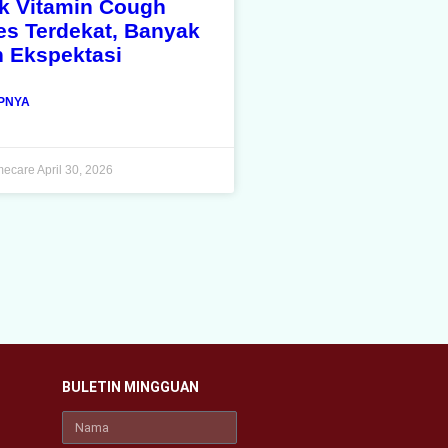
ik Vitamin Cough
ies Terdekat, Banyak
h Ekspektasi
PNYA
mecare
April 30, 2026
BULETIN MINGGUAN