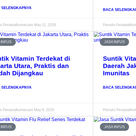
 SELENGKAPNYA
BACA SELENGKA
is Perawathomecare
May 11, 2026
Penulis Perawatho
 INFUS
JASA INFUS
tik Vitamin Terdekat di
Suntik Vit
arta Utara, Praktis dan
Daerah Jak
dah Dijangkau
Imunitas
 SELENGKAPNYA
BACA SELENGKA
is Perawathomecare
May 8, 2026
Penulis Perawatho
 INFUS
JASA INFUS