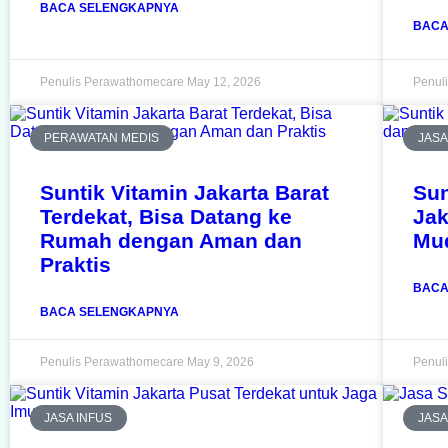
BACA SELENGKAPNYA
BACA
Penulis Perawathomecare
May 12, 2026
Penul
PERAWATAN MEDIS
JASA
Suntik Vitamin Jakarta Barat
Sun
Terdekat, Bisa Datang ke
Jak
Rumah dengan Aman dan
Mu
Praktis
BACA
BACA SELENGKAPNYA
Penulis Perawathomecare
May 9, 2026
Penul
JASA INFUS
JASA