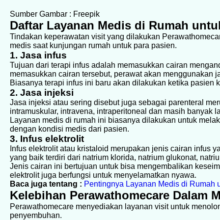
Sumber Gambar : Freepik
Daftar Layanan Medis di Rumah untu
Tindakan keperawatan visit yang dilakukan Perawathomecare
medis saat kunjungan rumah untuk para pasien.
1. Jasa infus
Tujuan dari terapi infus adalah memasukkan cairan mengand
memasukkan cairan tersebut, perawat akan menggunakan jar
Biasanya terapi infus ini baru akan dilakukan ketika pasien 
2. Jasa injeksi
Jasa injeksi atau sering disebut juga sebagai parenteral me
intramuskular, intravena, intraperitoneal dan masih banyak la
Layanan medis di rumah ini biasanya dilakukan untuk mel
dengan kondisi medis dari pasien.
3. Infus elektrolit
Infus elektrolit atau kristaloid merupakan jenis cairan infu
yang baik terdiri dari natrium klorida, natrium glukonat, nat
Jenis cairan ini bertujuan untuk bisa mengembalikan keseim
elektrolit juga berfungsi untuk menyelamatkan nyawa.
Baca juga tentang :
Pentingnya Layanan Medis di Rumah u
Kelebihan Perawathomecare Dalam 
Perawathomecare menyediakan layanan visit untuk menolon
penyembuhan.