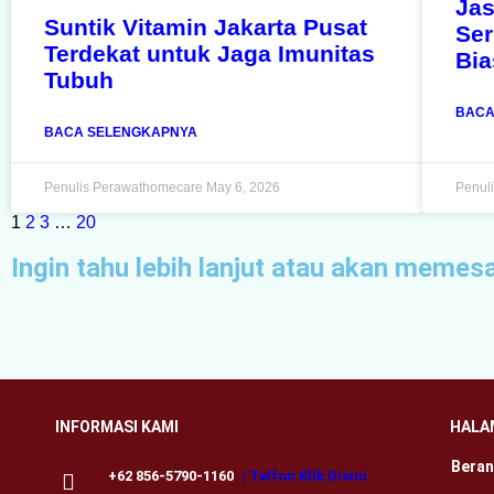
Jas
Suntik Vitamin Jakarta Pusat
Ser
Terdekat untuk Jaga Imunitas
Bia
Tubuh
BACA
BACA SELENGKAPNYA
Penulis Perawathomecare
May 6, 2026
Penul
1
2
3
…
20
Ingin tahu lebih lanjut atau akan mem
INFORMASI KAMI
HALA
Bera
+62 856-5790-1160
| Telfon Klik Disini