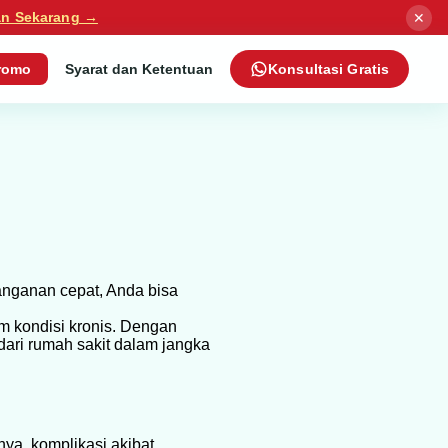
✕
an Sekarang →
romo
Syarat dan Ketentuan
Konsultasi Gratis
anganan cepat, Anda bisa
m kondisi kronis. Dengan
dari rumah sakit dalam jangka
ya, komplikasi akibat