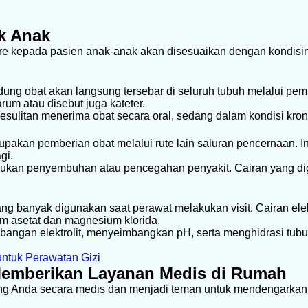
k Anak
 kepada pasien anak-anak akan disesuaikan dengan kondisinya
ung obat akan langsung tersebar di seluruh tubuh melalui pem
um atau disebut juga kateter.
kesulitan menerima obat secara oral, sedang dalam kondisi kroni
rupakan pemberian obat melalui rute lain saluran pencernaan. I
gi.
akukan penyembuhan atau pencegahan penyakit. Cairan yang d
s yang banyak digunakan saat perawat melakukan visit. Cairan el
rium asetat dan magnesium klorida.
bangan elektrolit, menyeimbangkan pH, serta menghidrasi tubuh
ntuk Perawatan Gizi
Memberikan Layanan Medis di Rumah
g Anda secara medis dan menjadi teman untuk mendengarkan c