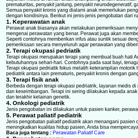
prematuritas, penyakit jantung, penyakit neurodegeneratif, 
Semua penyakit kronis yang dialami anak memerlukan pen
dengan kondisinya. Berikut ini jenis-jenis pengobatan dari 
1. Keperawatan anak
Perawat anak biasanya akan melakukan pemeriksaan menye
mengenai perawatan yang benar. Perawat juga akan memberi
Seperti contohnya memberikan infus atau suntik sesuai deng
pemeriksaan secara menyeluruh agar perawatan yang diberi
2. Terapi okupasi pedriatik
Terapi okupasi merupakan terapi yang membuat buah hati
kebutuhannya sehari-hari. Contohnya pada saat bayi, ten
Terapi okupasi pedriatik fokus melatih keterampilan motor
pediatrik antara lain prematuris, penyakit kronis dengan g
3. Terapi fisik anak
Berbeda dengan terapi okupasi pedriatrik, layanan medis d
dan keseimbangan. Terapi ini sering dilakukan kepada an
dan terakhir kelainan genetik.
4. Onkologi pediatrik
Jenis pengobatan ini dilakukan untuk pasien kanker, perawat
5. Perawat paliatif pediatrik
Jenis pengobatan paliatif pediatrik akan menangani pasien 
meningkatkan kualitas hidup pasien, Anda bisa mempercaya
Baca juga tentang :
Perawatan Paliatif Care