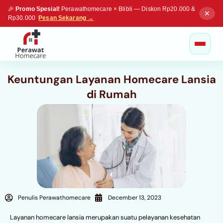
🎉
Promo Spesial!
Perawathomecare × Blibli — Diskon Rp20.000 &
✕
Rp30.000
Pesan Sekarang →
Keuntungan Layanan Homecare Lansia
di Rumah
Penulis Perawathomecare
December 13, 2023
Layanan homecare lansia merupakan suatu pelayanan kesehatan