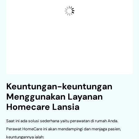
Keuntungan-keuntungan
Menggunakan Layanan
Homecare Lansia
Saat ini ada solusi sederhana yaitu perawatan di rumah Anda.
Perawat HomeCare ini akan mendampingi dan menjaga pasien,
keuntungannya ialah: