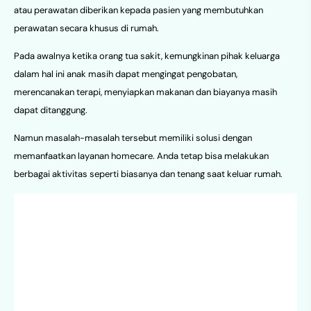
atau perawatan diberikan kepada pasien yang membutuhkan
perawatan secara khusus di rumah.
Pada awalnya ketika orang tua sakit, kemungkinan pihak keluarga
dalam hal ini anak masih dapat mengingat pengobatan,
merencanakan terapi, menyiapkan makanan dan biayanya masih
dapat ditanggung.
Namun masalah-masalah tersebut memiliki solusi dengan
memanfaatkan layanan homecare. Anda tetap bisa melakukan
berbagai aktivitas seperti biasanya dan tenang saat keluar rumah.