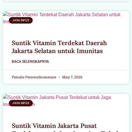
JASA INFUS
Suntik Vitamin Terdekat Daerah
Jakarta Selatan untuk Imunitas
BACA SELENGKAPNYA
Penulis Perawathomecare
May 7, 2026
JASA INFUS
Suntik Vitamin Jakarta Pusat