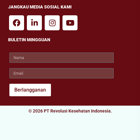
JANGKAU MEDIA SOSIAL KAMI
BULETIN MINGGUAN
Berlangganan
© 2026 PT Revolusi Kesehatan Indonesia.