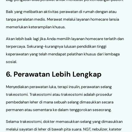
Baik yang melibatkan aktivitas perawatan di rumah dengan atau
tanpa peralatan medis. Merawat melalui layanan homecare lansia
memerlukan keterampilan khusus.
Akan lebih baik lagi jika Anda memilih layanan homecare terlatih dan
terpercaya. Sekurang-kurangnya lulusan pendidikan tinggi
keperawatan yang telah mendapat pelatihan khusus dari lembaga
sosial.
6. Perawatan Lebih Lengkap
Menyediakan perawatan luka, terapi insulin, perawatan selang
trakeostomi. Trakeostomi atau trakeostomi adalah prosedur
pembedahan leher di mana sebuah selang dimasukkan secara
permanen atau sementara ke dalam tenggorokan seseorang.
Selama trakeostomi, dokter memasukkan selang yang dimasukkan
melalui sayatan di leher di bawah pita suara. NGT, nebulizer, kateter