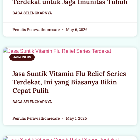
Terdekat untuk Jaga Imunitas Tubuh
BACA SELENGKAPNYA
Penulis Perawathomecare
May 6, 2026
JASA INFUS
Jasa Suntik Vitamin Flu Relief Series
Terdekat, Ini yang Biasanya Bikin
Cepat Pulih
BACA SELENGKAPNYA
Penulis Perawathomecare
May 1, 2026