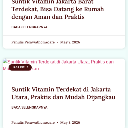
Suntik Vitamin Jakarta Barat
Terdekat, Bisa Datang ke Rumah
dengan Aman dan Praktis
BACA SELENGKAPNYA
Penulis Perawathomecare
May 9, 2026
JASA INFUS
Suntik Vitamin Terdekat di Jakarta
Utara, Praktis dan Mudah Dijangkau
BACA SELENGKAPNYA
Penulis Perawathomecare
May 8, 2026