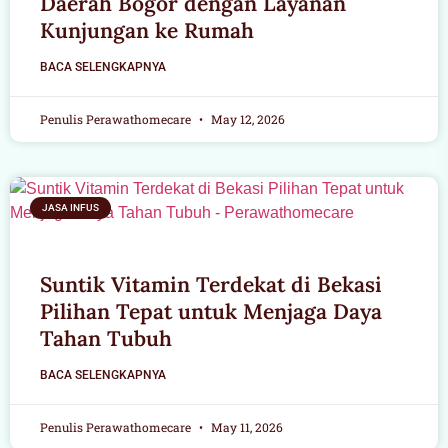
Daerah Bogor dengan Layanan
Kunjungan ke Rumah
BACA SELENGKAPNYA
Penulis Perawathomecare
May 12, 2026
JASA INFUS
Suntik Vitamin Terdekat di Bekasi
Pilihan Tepat untuk Menjaga Daya
Tahan Tubuh
BACA SELENGKAPNYA
Penulis Perawathomecare
May 11, 2026