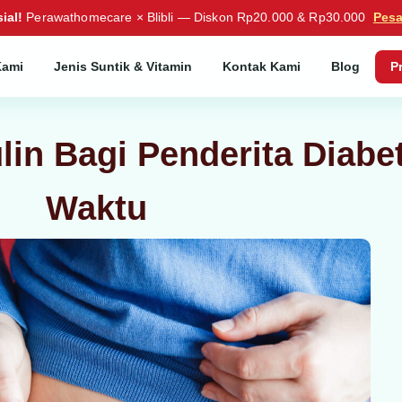
ial!
Perawathomecare × Blibli — Diskon Rp20.000 & Rp30.000
Pes
Kami
Jenis Suntik & Vitamin
Kontak Kami
Blog
P
lin Bagi Penderita Diabe
Waktu