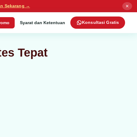
✕
an Sekarang →
romo
Syarat dan Ketentuan
Konsultasi Gratis
tes Tepat