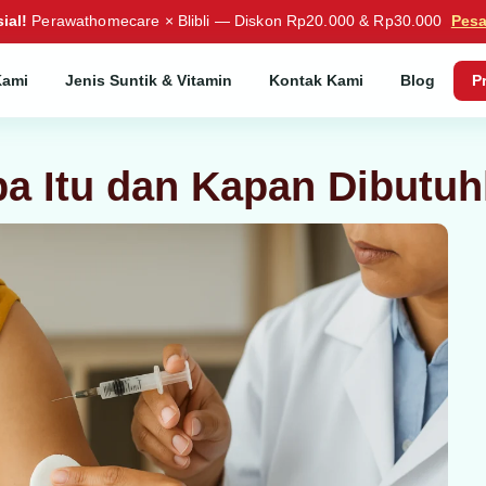
ial!
Perawathomecare × Blibli — Diskon Rp20.000 & Rp30.000
Pes
Kami
Jenis Suntik & Vitamin
Kontak Kami
Blog
P
pa Itu dan Kapan Dibutu