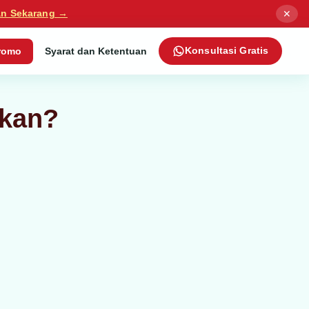
✕
an Sekarang →
romo
Syarat dan Ketentuan
Konsultasi Gratis
hkan?