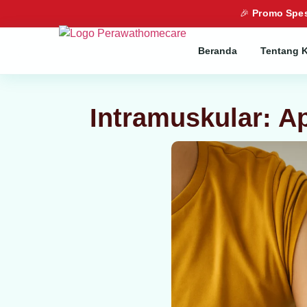
🎉
Promo Spes
Beranda
Tentang 
Intramuskular: A