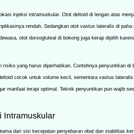
si injeksi intramuskular. Otot deltoid di lengan atas menjad
likasinya rendah. Sedangkan otot vastus lateralis di paha 
g dewasa, otot dorsogluteal di bokong juga kerap dipilih k
n risiko yang harus diperhatikan. Contohnya penyuntikan di
deltoid cocok untuk volume kecil, sementara vastus lateralis
gar manfaat terapi optimal. Teknik penyuntikan pun wajib se
 Intramuskular
tama dari sisi kecepatan penyebaran obat dan stabilitas ke