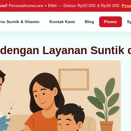
ial!
Perawathomecare × Blibli — Diskon Rp20.000 & Rp30.000
Pes
nis Suntik & Vitamin
Kontak Kami
Blog
Promo
S
 dengan Layanan Suntik