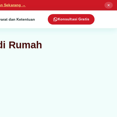
✕
an Sekarang →
yarat dan Ketentuan
Konsultasi Gratis
 di Rumah