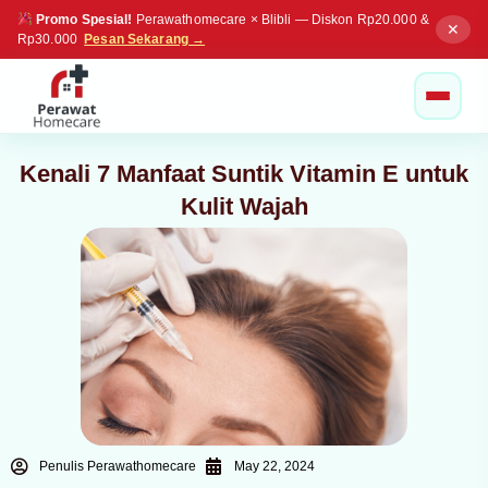
Promo Spesial!
Perawathomecare × Blibli — Diskon Rp20.000 &
✕
Rp30.000
Pesan Sekarang →
Kenali 7 Manfaat Suntik Vitamin E untuk
Kulit Wajah
Penulis Perawathomecare
May 22, 2024