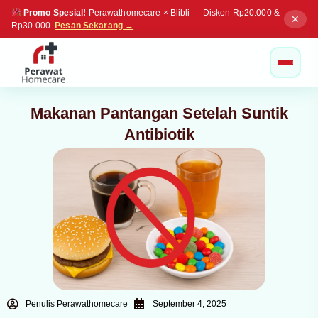
Promo Spesial!
Perawathomecare × Blibli — Diskon Rp20.000 &
✕
Rp30.000
Pesan Sekarang →
Makanan Pantangan Setelah Suntik
Antibiotik
Penulis Perawathomecare
September 4, 2025