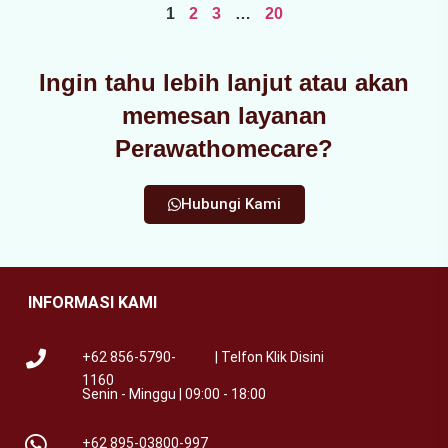
1
2
3
…
20
Ingin tahu lebih lanjut atau akan
memesan layanan
Perawathomecare?
Hubungi Kami
INFORMASI KAMI
+62 856-5790-
| Telfon Klik Disini
1160
Senin - Minggu | 09:00 - 18:00
+62 895-03800-997