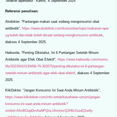
Terakhir diperbarui : Kamis, 4 September 2025
Referensi penulisan:
Alodokter. “Pantangan makan saat sedang mengonsumsi obat
antibiotik“,
https://www.alodokter.com/komunitas/topic/makanan-apa-
yg-boleh-dan-tidak-boleh-disaat-sedang-mengkonsumsi-antibiotik
,
diakses 4 September 2025.
Haibunda. “Penting Diketahui, Ini 6 Pantangan Setelah Minum
Antibiotik agar Efek Obat Efektif“,
https://www.haibunda.com/moms-
life/20230410130456-76-302075/penting-diketahui-ini-6-pantangan-
setelah-minum-antibiotik-agar-efek-obat-efektif
, diakses 4 September
2025.
KlikDokter. “Jangan Konsumsi Ini Saat Anda Minum Antibiotik“,
https://www.klikdokter.com/info-sehat/kesehatan-umum/jangan-
konsumsi-ini-saat-anda-minum-antibiotik?
srsltid=AfmBOopDmAaNPQnzJAmInrzQ2H0cGuulQ1w4y-