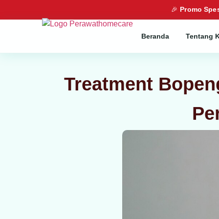
🎉
Promo Spes
Beranda
Tentang 
Treatment Bopeng
Pe