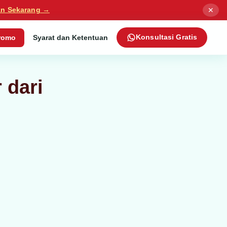
✕
an Sekarang →
romo
Syarat dan Ketentuan
Konsultasi Gratis
 dari