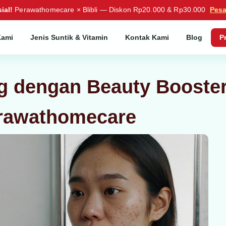
ial!
Perawathomecare × Blibli — Diskon Rp20.000 & Rp30.000
Pes
Kami
Jenis Suntik & Vitamin
Kontak Kami
Blog
P
 dengan Beauty Booster
rawathomecare