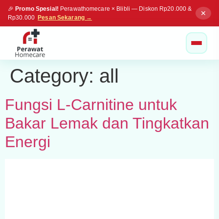
🎉
Promo Spesial!
Perawathomecare × Blibli — Diskon Rp20.000 &
✕
Rp30.000
Pesan Sekarang →
Category:
all
Fungsi L-Carnitine untuk
Bakar Lemak dan Tingkatkan
Energi