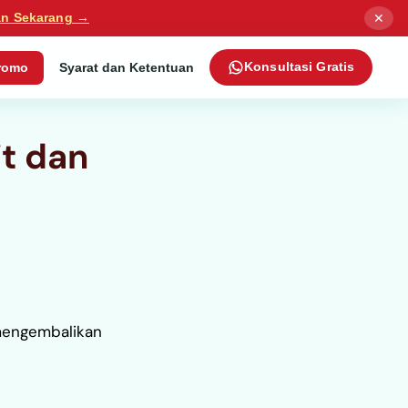
✕
an Sekarang →
romo
Syarat dan Ketentuan
Konsultasi Gratis
t dan
 mengembalikan