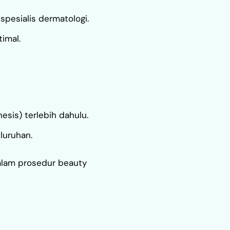
pesialis dermatologi.
imal.
sis) terlebih dahulu.
luruhan.
dalam prosedur beauty