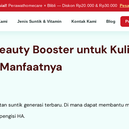
ial!
Perawathomecare × Blibli — Diskon Rp20.000 & Rp30.000
Pes
Kami
Jenis Suntik & Vitamin
Kontak Kami
Blog
P
eauty Booster untuk Kuli
Manfaatnya
atan suntik generasi terbaru. Di mana dapat membantu
pengisi HA.