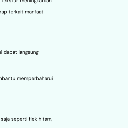
 tekstur, meningkatkan
kap terkait manfaat
ni dapat langsung
 membantu memperbaharui
aja seperti flek hitam,